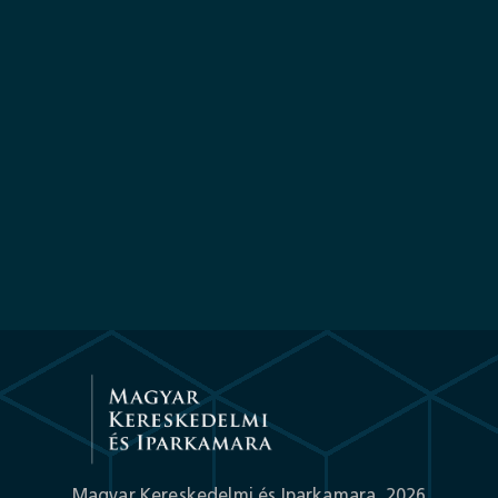
Magyar
Díszkertészek
Szakmaközi
Szervezete
Magyar Kereskedelmi és Iparkamara,
2026