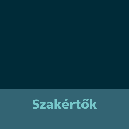
Kampel
Ádám
Kertépítő
EuroSkills Düsseldorf 2027
Szakértők