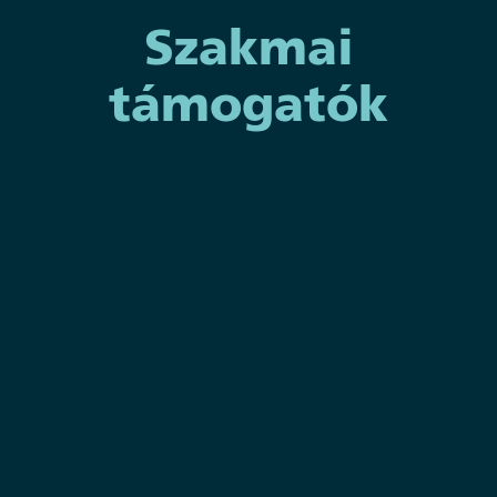
Szakmai
támogatók
H-
Didakt