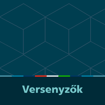
Versenyzők